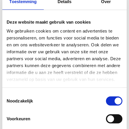
Toestemming
Details
Over
pensioenkapitaal. Hierop geniet je van een rente die veel hoger ligt
dan wanneer je het geld op je spaarrekening laat staan.
Hierbij kan je kiezen voor een gewoon of sociaal VAPZ. Bij Loois
Deze website maakt gebruik van cookies
verzekeringen vind je beide formules, zodat je zeker bent van de
oplossing die het beste past bij jouw onderneming.
We gebruiken cookies om content en advertenties te
personaliseren, om functies voor social media te bieden
Meer info
en om ons websiteverkeer te analyseren. Ook delen we
Waarom Loois?
informatie over uw gebruik van onze site met onze
partners voor social media, adverteren en analyse. Deze
Als ondernemer wil je vooruit. Die drive zie jij het liefst ondersteund
partners kunnen deze gegevens combineren met andere
door een verzekeringspakket op maat, aan de beste voorwaarden. Je
informatie die u aan ze heeft verstrekt of die ze hebben
zoekt een partner die jouw verzekeringen pro-actief aftoetst tegen
een markt die voortdurend in beweging is. Zo krijg je regelmatig
verzameld op basis van uw gebruik van hun services.
voorstellen ter optimalisatie, en kan jij gerust vooruit!
Maak een afspraak
Toestemmingsselectie
Noodzakelijk
Wil je werk maken van je VAPZ
zelfstandige?
Voorkeuren
Als zelfstandige is je leven voortdurend in beweging. Je wil vooruit,