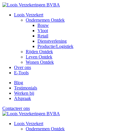
Loois Verzekert
Ondernemen
Ontdek
Bouw
Vloot
Retail
Dienstverlening
Productie/Logistiek
Rijden
Ontdek
Leven
Ontdek
Wonen
Ontdek
Over ons
E-Tools
Blog
Testimonials
Werken bij
Afspraak
Contacteer ons
Loois Verzekert
Ondernemen
Ontdek