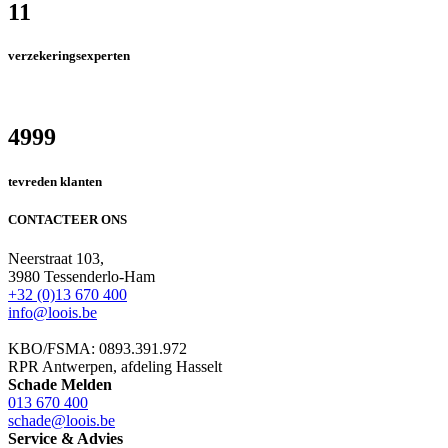
11
verzekeringsexperten
4999
tevreden klanten
CONTACTEER ONS
Neerstraat 103,
3980 Tessenderlo-Ham
+32 (0)13 670 400
info@loois.be
KBO/FSMA: 0893.391.972
RPR Antwerpen, afdeling Hasselt
Schade Melden
013 670 400
schade@loois.be
Service & Advies