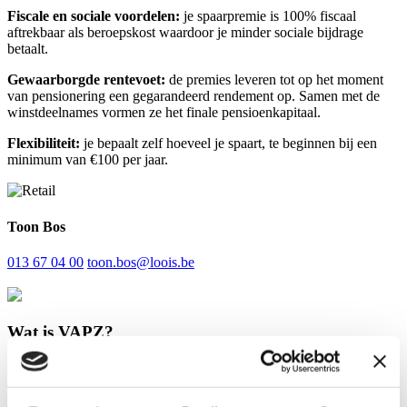
Fiscale en sociale voordelen:
je spaarpremie is 100% fiscaal
aftrekbaar als beroepskost waardoor je minder sociale bijdrage
betaalt.
Gewaarborgde rentevoet:
de premies leveren tot op het moment
van pensionering een gegarandeerd rendement op. Samen met de
winstdeelnames vormen ze het finale pensioenkapitaal.
Flexibiliteit:
je bepaalt zelf hoeveel je spaart, te beginnen bij een
minimum van €100 per jaar.
Toon Bos
013 67 04 00
toon.bos@loois.be
Wat is VAPZ?
Met een vrij aanvullend pensioen voor zelfstandige (VAPZ) bouw je
als zelfstandige aan je pensioen voor later. Hoe intensief je spaart,
bepaal je zelf. Ieder jaar stort je een premie die de basis vormt van je