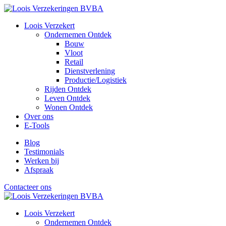
Loois Verzekert
Ondernemen
Ontdek
Bouw
Vloot
Retail
Dienstverlening
Productie/Logistiek
Rijden
Ontdek
Leven
Ontdek
Wonen
Ontdek
Over ons
E-Tools
Blog
Testimonials
Werken bij
Afspraak
Contacteer ons
Loois Verzekert
Ondernemen
Ontdek