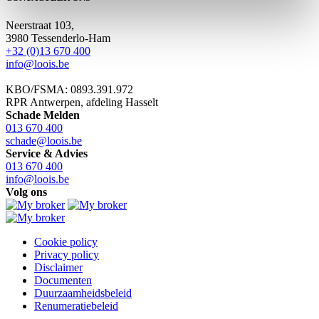
Neerstraat 103,
3980 Tessenderlo-Ham
+32 (0)13 670 400
info@loois.be
KBO/FSMA: 0893.391.972
RPR Antwerpen, afdeling Hasselt
Schade Melden
013 670 400
schade@loois.be
Service & Advies
013 670 400
info@loois.be
Volg ons
Cookie policy
Privacy policy
Disclaimer
Documenten
Duurzaamheidsbeleid
Renumeratiebeleid