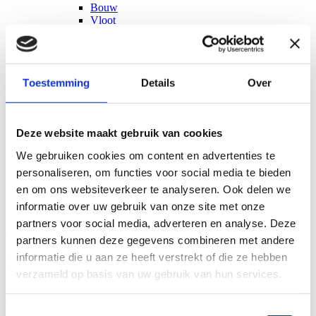
Bouw
Vloot
Retail
Dienstverlening
Productie/Logistiek
Rijden
Ontdek
Toestemming
Details
Over
Leven
Ontdek
Wonen
Ontdek
Over ons
E-Tools
Deze website maakt gebruik van cookies
Blog
We gebruiken cookies om content en advertenties te
Testimonials
Werken bij
personaliseren, om functies voor social media te bieden
Afspraak
en om ons websiteverkeer te analyseren. Ook delen we
informatie over uw gebruik van onze site met onze
Contacteer ons
partners voor social media, adverteren en analyse. Deze
Home
|
E-Tools
partners kunnen deze gegevens combineren met andere
informatie die u aan ze heeft verstrekt of die ze hebben
E-Tools
verzameld op basis van uw gebruik van hun services.
E-gor: Mijn pensioendossier
Toestemmingsselectie