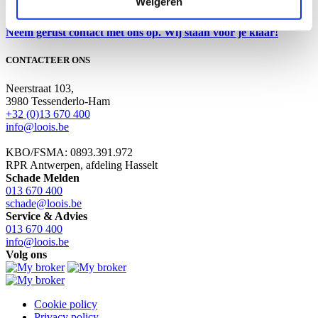
Weigeren
Meer weten?
Neem gerust contact met ons op. Wij staan voor je klaar!
CONTACTEER ONS
Neerstraat 103,
3980 Tessenderlo-Ham
+32 (0)13 670 400
info@loois.be
KBO/FSMA: 0893.391.972
RPR Antwerpen, afdeling Hasselt
Schade Melden
013 670 400
schade@loois.be
Service & Advies
013 670 400
info@loois.be
Volg ons
Cookie policy
Privacy policy