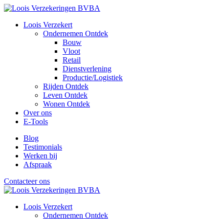
Loois Verzekert
Ondernemen
Ontdek
Bouw
Vloot
Retail
Dienstverlening
Productie/Logistiek
Rijden
Ontdek
Leven
Ontdek
Wonen
Ontdek
Over ons
E-Tools
Blog
Testimonials
Werken bij
Afspraak
Contacteer ons
Loois Verzekert
Ondernemen
Ontdek