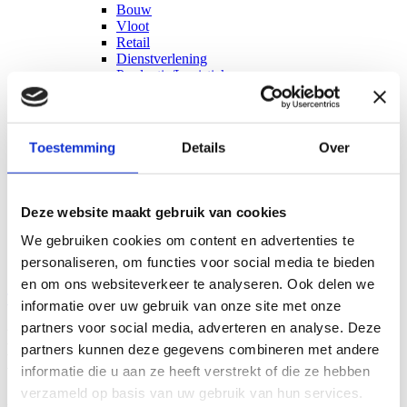
Bouw
Vloot
Retail
Dienstverlening
Productie/Logistiek
Rijden
Ontdek
Leven
Ontdek
Wonen
Ontdek
Over ons
Toestemming
Details
Over
E-Tools
Blog
Testimonials
Deze website maakt gebruik van cookies
Werken bij
Afspraak
We gebruiken cookies om content en advertenties te
personaliseren, om functies voor social media te bieden
Contacteer ons
en om ons websiteverkeer te analyseren. Ook delen we
Terug naar overzicht
informatie over uw gebruik van onze site met onze
partners voor social media, adverteren en analyse. Deze
Loois Verzekeringen verwelkomt klanten
partners kunnen deze gegevens combineren met andere
Bosmans & Rijkers
informatie die u aan ze heeft verstrekt of die ze hebben
verzameld op basis van uw gebruik van hun services.
27 mei 2025